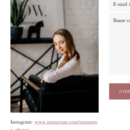
ОТПР
Instagram:
www.instagram.com/semenov
a_photo/